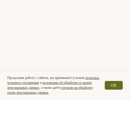
Пользовательское соглашение
Положение об обработке и защите персональных данных
Согласие на обработку персональных данных
Остальные документы
Для покупателей
8 (499) 957 86 80
Для брокеров
+7 (499) 372-03-63
Кабинет брокера
Продолжая работу с сайтом, вы принимаете условия
поль­зова­
тельс­кого соглашения
и
положения об обработке и защите
OK
персональных данных
, а также даё­те
сог­ла­сие на обработку
своих персональных данных
.